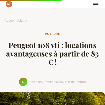
Accueil
›
Voiture
VOITURE
Peugeot 108 vti : locations
avantageuses à partir de 83
€ !
Soan
2 novembre 2025
5 min de lecture
S