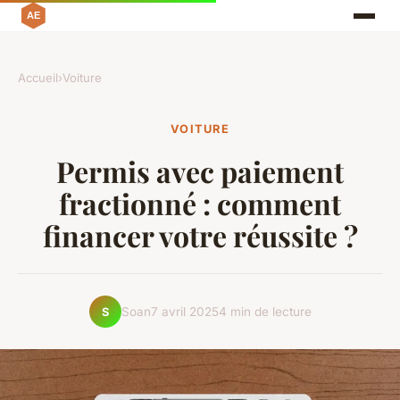
Accueil
›
Voiture
VOITURE
Permis avec paiement
fractionné : comment
financer votre réussite ?
Soan
7 avril 2025
4 min de lecture
S